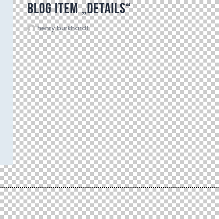
Blog item „Details“
henry.burkhardt