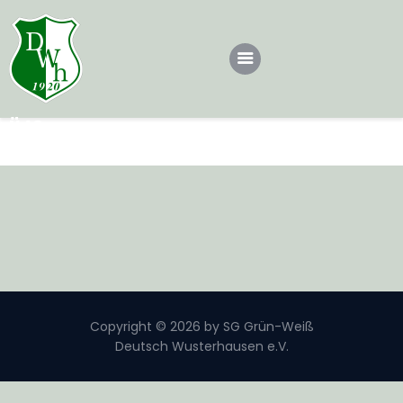
Ü40
Dotsch
Home
Ü40
Teams
Dotscher*in werden
Sponsoren
Kontakt
Impressum
Copyright © 2026 by SG Grün-Weiß
Deutsch Wusterhausen e.V.