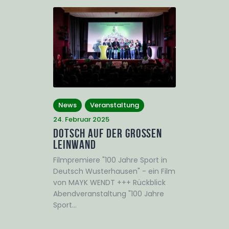
News
Veranstaltung
24. Februar 2025
Dotsch auf der großen
Leinwand
Filmpremiere "100 Jahre Sport in
Deutsch Wusterhausen" - ein Film
von MAYK WENDT +++ Rückblick
Abendveranstaltung "100 Jahre
Sport…