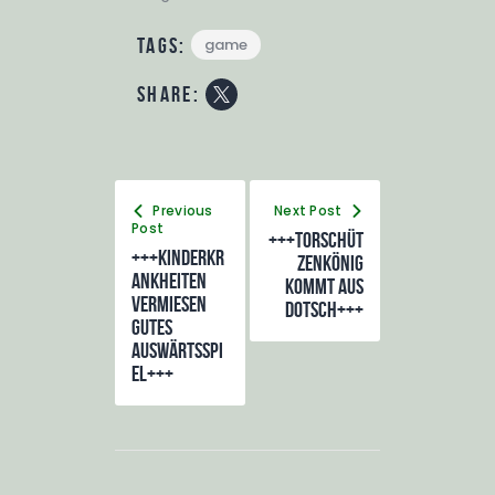
Tags:
game
share:
Previous
Next Post
Post
+++Torschüt
+++Kinderkr
zenkönig
ankheiten
kommt aus
vermiesen
Dotsch+++
gutes
Auswärtsspi
el+++